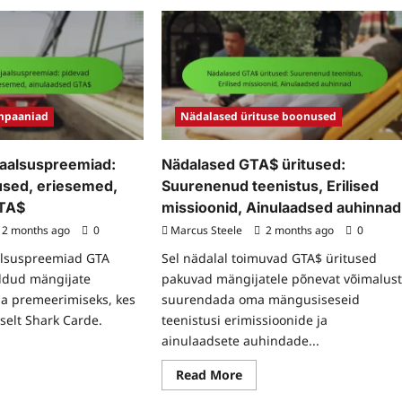
ampaaniad
Nädalased ürituse boonused
jaalsuspreemiad:
Nädalased GTA$ üritused:
sed, eriesemed,
Suurenenud teenistus, Erilised
GTA$
missioonid, Ainulaadsed auhinnad
2 months ago
0
Marcus Steele
2 months ago
0
aalsuspreemiad GTA
Sel nädalal toimuvad GTA$ üritused
eldud mängijate
pakuvad mängijatele põnevat võimalus
ja premeerimiseks, kes
suurendada oma mängusiseseid
selt Shark Carde.
teenistusi erimissioonide ja
ainulaadsete auhindade...
ad
Read
Read More
re
more
ut
about