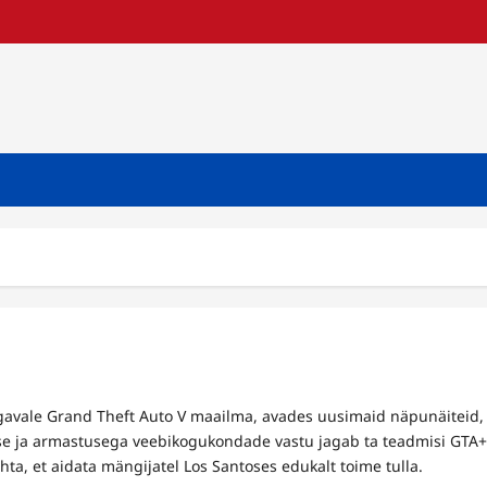
ügavale Grand Theft Auto V maailma, avades uusimaid näpunäiteid,
e ja armastusega veebikogukondade vastu jagab ta teadmisi GTA+
ta, et aidata mängijatel Los Santoses edukalt toime tulla.