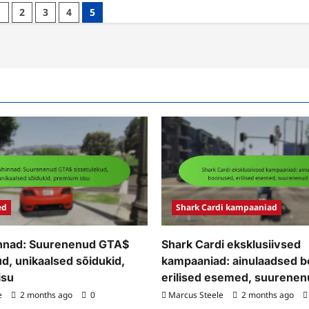
rk
GTA+
1
2
3
4
5
d
hooajalised
ajalised
pakkumised:
paaniad:
puhkuse
hade
boonused,
nused,
eriesemed,
lised
ainulaadsed
emed,
auhinnad
sad
innad
ed
Shark Cardi kampaaniad
nnad: Suurenenud GTA$
Shark Cardi eksklusiivsed
d, unikaalsed sõidukid,
kampaaniad: ainulaadsed 
isu
erilised esemed, suurene
e
2 months ago
0
Marcus Steele
2 months ago