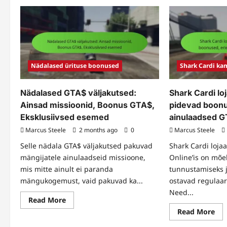
Nädalased ürituse boonused
Shark Cardi k
Nädalased GTA$ väljakutsed:
Shark Cardi lo
Ainsad missioonid, Boonus GTA$,
pidevad boonu
Eksklusiivsed esemed
ainulaadsed 
Marcus Steele
2 months ago
0
Marcus Steele
Selle nädala GTA$ väljakutsed pakuvad
Shark Cardi loj
mängijatele ainulaadseid missioone,
Online’is on mõ
mis mitte ainult ei paranda
tunnustamiseks 
mängukogemust, vaid pakuvad ka...
ostavad regulaar
Need...
Read
Read More
more
Re
Read More
about
mo
Nädalased
abo