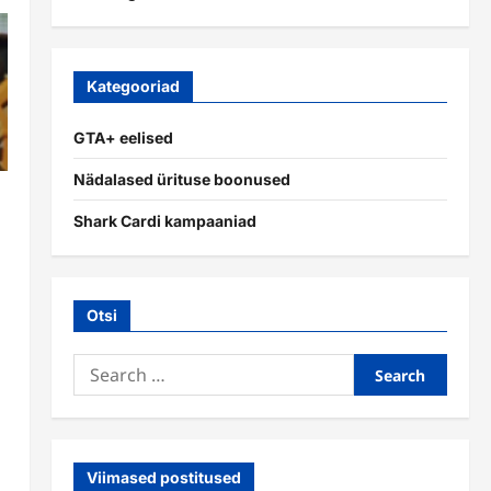
Kategooriad
GTA+ eelised
Nädalased ürituse boonused
Shark Cardi kampaaniad
Otsi
t
Search
for:
Viimased postitused