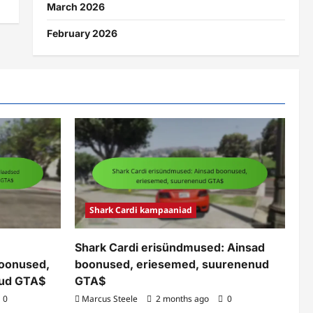
March 2026
February 2026
Shark Cardi kampaaniad
Shark Cardi erisündmused: Ainsad
boonused,
boonused, eriesemed, suurenenud
nud GTA$
GTA$
0
Marcus Steele
2 months ago
0