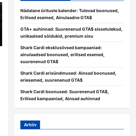
Nädalane ürituste kalender: Tulevad boonused,
Erilised esemed, Ainulaadne GTA$
GTA+ auhinnad: Suurenenud GTA$ sissetulekud,
unikaalsed sõidukid, premium sisu
Shark Cardi eksklusiivsed kampaaniad:
ainulaadsed boonused, erilised esemed,
suurenenud GTA$
Shark Cardi erisündmused: Ainsad boonused,
eriesemed, suurenenud GTA$
Shark Cardi boonused: Suurenenud GTA$,
Erilised kampaaniad, Ainsad auhinnad
Arhiiv