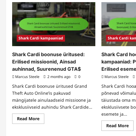
GTA$
Sha
väljakutsed:
Car
Ainsad
loj
missioonid,
pid
Boonus
boo
GTA$,
eri
Eksklusiivsed
ain
esemed
GT
Shark Cardi kampaaniad
Shark Cardi k
Shark Cardi boonuse üritused:
Shark Card ho
Erilised missioonid, Ainsad
kampaaniad: 
auhinnad, Suurenenud GTA$
Erilised esem
Marcus Steele
2 months ago
0
Marcus Steele
Shark Cardi boonuse üritused Grand
Shark Cardi hoo
Theft Auto Online’is pakuvad
põnevad võimalu
mängijatele ainulaadseid missioone ja
täiustada oma 
eksklusiivseid auhindu Shark Cardide...
eksklusiivsete b
esemete ja...
Read
Read More
more
Re
Read More
about
mo
Shark
abo
Cardi