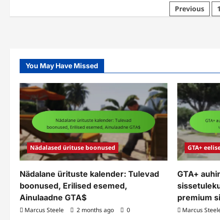
Sha
boonuse
Posts
Previous
Car
üritused:
hoo
Erilised
pagination
kam
missioonid,
Pü
Ainsad
boo
auhinnad,
Eri
Suurenenud
es
GTA$
Ain
auh
You May Have Missed
Nädalased ürituse boonused
GTA+ eelis
Nädalane ürituste kalender: Tulevad
GTA+ auhi
boonused, Erilised esemed,
sissetuleku
Ainulaadne GTA$
premium s
Marcus Steele
2 months ago
0
Marcus Steel