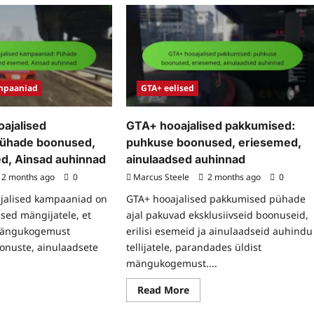
rk
Nädalased
di
GTA$
aalsuspreemiad:
üritused:
evad
Suurenenud
nused,
teenistus,
esemed,
Erilised
ulaadsed
missioonid,
A$
Ainulaadsed
auhinnad
ampaaniad
GTA+ eelised
oajalised
GTA+ hooajalised pakkumised:
Pühade boonused,
puhkuse boonused, eriesemed,
ed, Ainsad auhinnad
ainulaadsed auhinnad
2 months ago
0
Marcus Steele
2 months ago
0
ajalised kampaaniad on
GTA+ hooajalised pakkumised pühade
sed mängijatele, et
ajal pakuvad eksklusiivseid boonuseid,
mängukogemust
erilisi esemeid ja ainulaadseid auhindu
oonuste, ainulaadsete
tellijatele, parandades üldist
mängukogemust....
ad
Read
Read More
re
more
ut
about