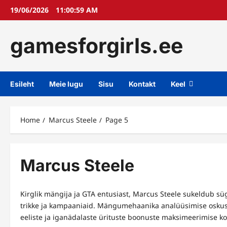
Skip
19/06/2026
11:00:59 AM
to
content
gamesforgirls.ee
Esileht
Meie lugu
Sisu
Kontakt
Keel
Home
Marcus Steele
Page 5
Marcus Steele
Kirglik mängija ja GTA entusiast, Marcus Steele sukeldub s
trikke ja kampaaniaid. Mängumehaanika analüüsimise oskus
eeliste ja iganädalaste ürituste boonuste maksimeerimise koh