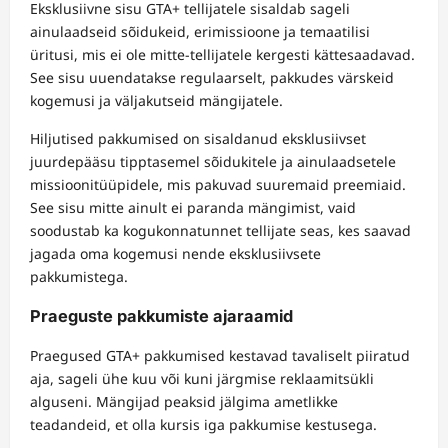
Eksklusiivne sisu GTA+ tellijatele sisaldab sageli
ainulaadseid sõidukeid, erimissioone ja temaatilisi
üritusi, mis ei ole mitte-tellijatele kergesti kättesaadavad.
See sisu uuendatakse regulaarselt, pakkudes värskeid
kogemusi ja väljakutseid mängijatele.
Hiljutised pakkumised on sisaldanud eksklusiivset
juurdepääsu tipptasemel sõidukitele ja ainulaadsetele
missioonitüüpidele, mis pakuvad suuremaid preemiaid.
See sisu mitte ainult ei paranda mängimist, vaid
soodustab ka kogukonnatunnet tellijate seas, kes saavad
jagada oma kogemusi nende eksklusiivsete
pakkumistega.
Praeguste pakkumiste ajaraamid
Praegused GTA+ pakkumised kestavad tavaliselt piiratud
aja, sageli ühe kuu või kuni järgmise reklaamitsükli
alguseni. Mängijad peaksid jälgima ametlikke
teadandeid, et olla kursis iga pakkumise kestusega.