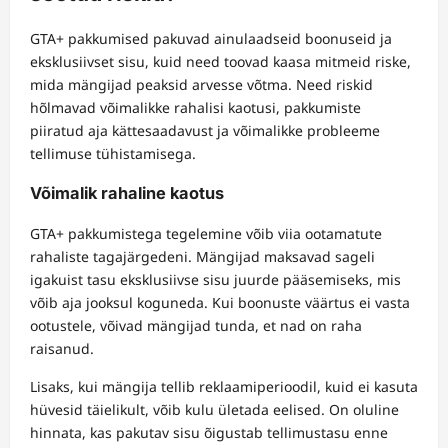
GTA+ pakkumised pakuvad ainulaadseid boonuseid ja
eksklusiivset sisu, kuid need toovad kaasa mitmeid riske,
mida mängijad peaksid arvesse võtma. Need riskid
hõlmavad võimalikke rahalisi kaotusi, pakkumiste
piiratud aja kättesaadavust ja võimalikke probleeme
tellimuse tühistamisega.
Võimalik rahaline kaotus
GTA+ pakkumistega tegelemine võib viia ootamatute
rahaliste tagajärgedeni. Mängijad maksavad sageli
igakuist tasu eksklusiivse sisu juurde pääsemiseks, mis
võib aja jooksul koguneda. Kui boonuste väärtus ei vasta
ootustele, võivad mängijad tunda, et nad on raha
raisanud.
Lisaks, kui mängija tellib reklaamiperioodil, kuid ei kasuta
hüvesid täielikult, võib kulu ületada eelised. On oluline
hinnata, kas pakutav sisu õigustab tellimustasu enne