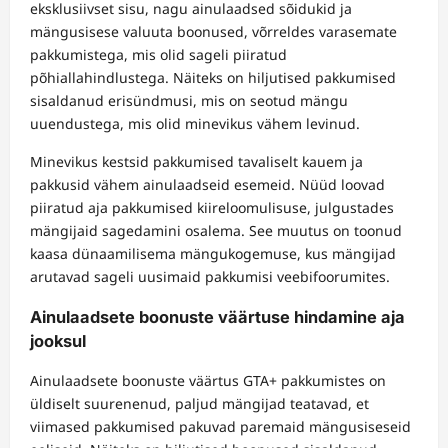
eksklusiivset sisu, nagu ainulaadsed sõidukid ja
mängusisese valuuta boonused, võrreldes varasemate
pakkumistega, mis olid sageli piiratud
põhiallahindlustega. Näiteks on hiljutised pakkumised
sisaldanud erisündmusi, mis on seotud mängu
uuendustega, mis olid minevikus vähem levinud.
Minevikus kestsid pakkumised tavaliselt kauem ja
pakkusid vähem ainulaadseid esemeid. Nüüd loovad
piiratud aja pakkumised kiireloomulisuse, julgustades
mängijaid sagedamini osalema. See muutus on toonud
kaasa dünaamilisema mängukogemuse, kus mängijad
arutavad sageli uusimaid pakkumisi veebifoorumites.
Ainulaadsete boonuste väärtuse hindamine aja
jooksul
Ainulaadsete boonuste väärtus GTA+ pakkumistes on
üldiselt suurenenud, paljud mängijad teatavad, et
viimased pakkumised pakuvad paremaid mängusiseseid