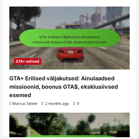
GTA+ eelised
GTA+ Erilised väljakutsed: Ainulaadsed
missioonid, boonus GTA$, eksklusiivsed
esemed
Marcus Steele
2 months ago
0