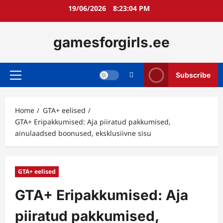
Skip
19/06/2026
8:23:06 PM
to
content
gamesforgirls.ee
Subscribe
Primary
Menu
Home
GTA+ eelised
GTA+ Eripakkumised: Aja piiratud pakkumised,
ainulaadsed boonused, eksklusiivne sisu
GTA+ eelised
GTA+ Eripakkumised: Aja
piiratud pakkumised,