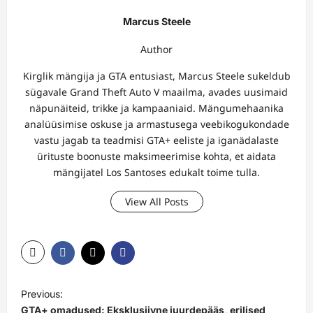
Marcus Steele
Author
Kirglik mängija ja GTA entusiast, Marcus Steele sukeldub
sügavale Grand Theft Auto V maailma, avades uusimaid
näpunäiteid, trikke ja kampaaniaid. Mängumehaanika
analüüsimise oskuse ja armastusega veebikogukondade
vastu jagab ta teadmisi GTA+ eeliste ja iganädalaste
ürituste boonuste maksimeerimise kohta, et aidata
mängijatel Los Santoses edukalt toime tulla.
View All Posts
P
Previous:
o
GTA+ omadused: Eksklusiivne juurdepääs, erilised