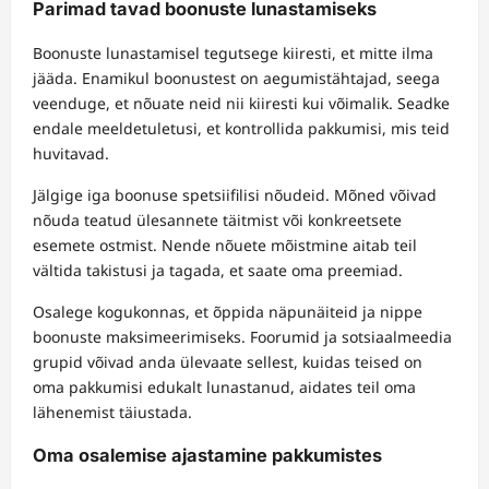
Parimad tavad boonuste lunastamiseks
Boonuste lunastamisel tegutsege kiiresti, et mitte ilma
jääda. Enamikul boonustest on aegumistähtajad, seega
veenduge, et nõuate neid nii kiiresti kui võimalik. Seadke
endale meeldetuletusi, et kontrollida pakkumisi, mis teid
huvitavad.
Jälgige iga boonuse spetsiifilisi nõudeid. Mõned võivad
nõuda teatud ülesannete täitmist või konkreetsete
esemete ostmist. Nende nõuete mõistmine aitab teil
vältida takistusi ja tagada, et saate oma preemiad.
Osalege kogukonnas, et õppida näpunäiteid ja nippe
boonuste maksimeerimiseks. Foorumid ja sotsiaalmeedia
grupid võivad anda ülevaate sellest, kuidas teised on
oma pakkumisi edukalt lunastanud, aidates teil oma
lähenemist täiustada.
Oma osalemise ajastamine pakkumistes