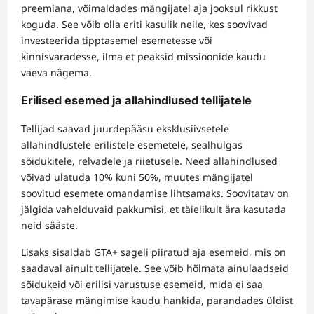
preemiana, võimaldades mängijatel aja jooksul rikkust
koguda. See võib olla eriti kasulik neile, kes soovivad
investeerida tipptasemel esemetesse või
kinnisvaradesse, ilma et peaksid missioonide kaudu
vaeva nägema.
Erilised esemed ja allahindlused tellijatele
Tellijad saavad juurdepääsu eksklusiivsetele
allahindlustele erilistele esemetele, sealhulgas
sõidukitele, relvadele ja riietusele. Need allahindlused
võivad ulatuda 10% kuni 50%, muutes mängijatel
soovitud esemete omandamise lihtsamaks. Soovitatav on
jälgida vahelduvaid pakkumisi, et täielikult ära kasutada
neid sääste.
Lisaks sisaldab GTA+ sageli piiratud aja esemeid, mis on
saadaval ainult tellijatele. See võib hõlmata ainulaadseid
sõidukeid või erilisi varustuse esemeid, mida ei saa
tavapärase mängimise kaudu hankida, parandades üldist