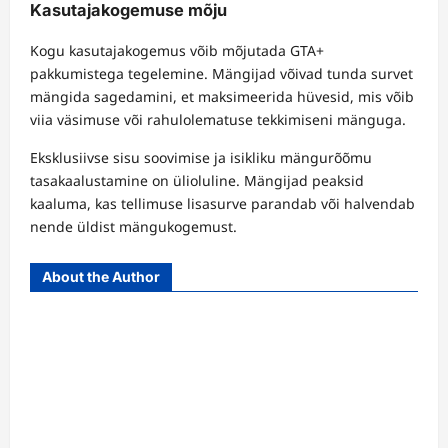
Kasutajakogemuse mõju
Kogu kasutajakogemus võib mõjutada GTA+
pakkumistega tegelemine. Mängijad võivad tunda survet
mängida sagedamini, et maksimeerida hüvesid, mis võib
viia väsimuse või rahulolematuse tekkimiseni mänguga.
Eksklusiivse sisu soovimise ja isikliku mängurõõmu
tasakaalustamine on ülioluline. Mängijad peaksid
kaaluma, kas tellimuse lisasurve parandab või halvendab
nende üldist mängukogemust.
About the Author