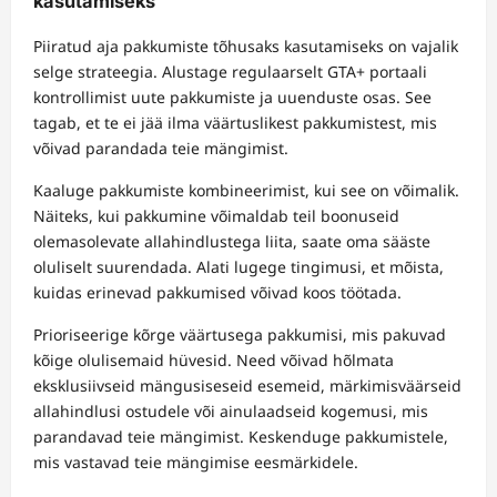
kasutamiseks
Piiratud aja pakkumiste tõhusaks kasutamiseks on vajalik
selge strateegia. Alustage regulaarselt GTA+ portaali
kontrollimist uute pakkumiste ja uuenduste osas. See
tagab, et te ei jää ilma väärtuslikest pakkumistest, mis
võivad parandada teie mängimist.
Kaaluge pakkumiste kombineerimist, kui see on võimalik.
Näiteks, kui pakkumine võimaldab teil boonuseid
olemasolevate allahindlustega liita, saate oma sääste
oluliselt suurendada. Alati lugege tingimusi, et mõista,
kuidas erinevad pakkumised võivad koos töötada.
Prioriseerige kõrge väärtusega pakkumisi, mis pakuvad
kõige olulisemaid hüvesid. Need võivad hõlmata
eksklusiivseid mängusiseseid esemeid, märkimisväärseid
allahindlusi ostudele või ainulaadseid kogemusi, mis
parandavad teie mängimist. Keskenduge pakkumistele,
mis vastavad teie mängimise eesmärkidele.