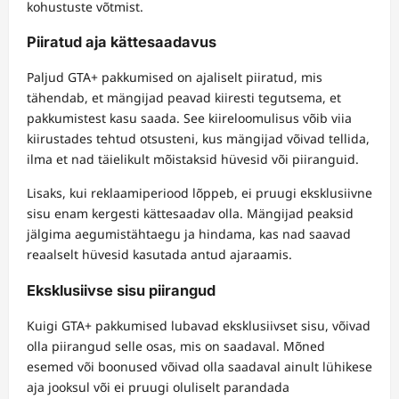
kohustuste võtmist.
Piiratud aja kättesaadavus
Paljud GTA+ pakkumised on ajaliselt piiratud, mis
tähendab, et mängijad peavad kiiresti tegutsema, et
pakkumistest kasu saada. See kiireloomulisus võib viia
kiirustades tehtud otsusteni, kus mängijad võivad tellida,
ilma et nad täielikult mõistaksid hüvesid või piiranguid.
Lisaks, kui reklaamiperiood lõppeb, ei pruugi eksklusiivne
sisu enam kergesti kättesaadav olla. Mängijad peaksid
jälgima aegumistähtaegu ja hindama, kas nad saavad
reaalselt hüvesid kasutada antud ajaraamis.
Eksklusiivse sisu piirangud
Kuigi GTA+ pakkumised lubavad eksklusiivset sisu, võivad
olla piirangud selle osas, mis on saadaval. Mõned
esemed või boonused võivad olla saadaval ainult lühikese
aja jooksul või ei pruugi oluliselt parandada