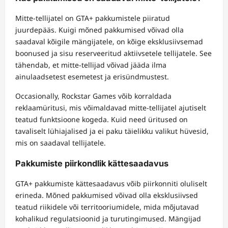
Mitte-tellijatel on GTA+ pakkumistele piiratud
juurdepääs. Kuigi mõned pakkumised võivad olla
saadaval kõigile mängijatele, on kõige eksklusiivsemad
boonused ja sisu reserveeritud aktiivsetele tellijatele. See
tähendab, et mitte-tellijad võivad jääda ilma
ainulaadsetest esemetest ja erisündmustest.
Occasionally, Rockstar Games võib korraldada
reklaamüritusi, mis võimaldavad mitte-tellijatel ajutiselt
teatud funktsioone kogeda. Kuid need üritused on
tavaliselt lühiajalised ja ei paku täielikku valikut hüvesid,
mis on saadaval tellijatele.
Pakkumiste piirkondlik kättesaadavus
GTA+ pakkumiste kättesaadavus võib piirkonniti oluliselt
erineda. Mõned pakkumised võivad olla eksklusiivsed
teatud riikidele või territooriumidele, mida mõjutavad
kohalikud regulatsioonid ja turutingimused. Mängijad