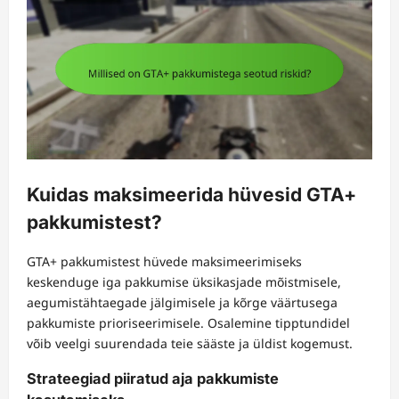
Kuidas maksimeerida hüvesid GTA+
pakkumistest?
GTA+ pakkumistest hüvede maksimeerimiseks
keskenduge iga pakkumise üksikasjade mõistmisele,
aegumistähtaegade jälgimisele ja kõrge väärtusega
pakkumiste prioriseerimisele. Osalemine tipptundidel
võib veelgi suurendada teie sääste ja üldist kogemust.
Strateegiad piiratud aja pakkumiste