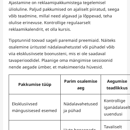
Ajastamine on reklaamipakkumistega tegelemisel
ülioluline. Paljud pakkumised on ajaliselt piiratud, seega
võib teadmine, millal need algavad ja lõppevad, teha
olulise erinevuse. Kontrollige regulaarselt
reklaamikalendrit, et olla kursis.
Tipptunnid toovad sageli paremaid preemiaid. Näiteks
osalemine üritustel nädalavahetustel või pühadel võib
viia eksklusiivsete boonusteni, mis ei ole saadaval
tavaperioodidel. Plaanige oma mängimise sessioonid
nende aegade ümber, et maksimeerida hüvesid.
Parim osalemise
Aegumise
Pakkumise tüüp
aeg
teadlikkus
Kontrollige
Eksklusiivsed
Nädalavahetused
iganädalasel
mängusisesed esemed
ja pühad
uuendusi
Tavaliselt
Uute hooaegade