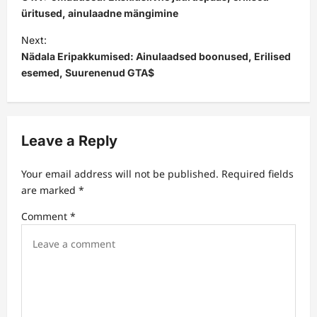
s
üritused, ainulaadne mängimine
t
Next:
Nädala Eripakkumised: Ainulaadsed boonused, Erilised
n
esemed, Suurenenud GTA$
a
v
i
Leave a Reply
g
a
Your email address will not be published.
Required fields
t
are marked
*
i
Comment
*
o
n