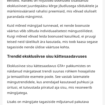
eeliseid. Näiteks on hiljutised boonused sisaldanud
eksklusiivset juurdepääsu kõrge jõudlusega sõidukitele ja
märkimisväärseid rahalisi preemiaid, mis võivad oluliselt
parandada mängimist.
Kuid mõned mängijad tunnevad, et nende boonuste
väärtus võib sõltuda individuaalsetest mängustiilidest.
Kuigi mõned võivad leida boonused kasulikud, ei pruugi
teised neid täielikult ära kasutada, mis toob kaasa segase
tagasiside nende üldise väärtuse kohta.
Trendid eksklusiivse sisu kättesaadavuses
Eksklusiivse sisu kättesaadavus GTA+ pakkumistes on
näidanud märgatavat trendi suunas rohkem hooajaliste
ja temaatiliste esemete poole. See vastab laiematele
mängutrendidele, kus arendajad kasutavad puhkusi ja
üritusi, et tutvustada piiratud aja sisu, mis resoneerib
mängijatega.
Lisaks on mängijate tagasiside mõjutanud pakutava