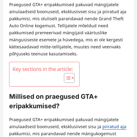
Praegused GTA+ eripakkumised pakuvad mängijatele
ainulaadseid boonuseid, eksklusiivset sisu ja piiratud aja
pakkumisi, mis oluliselt parandavad nende Grand Theft
Auto Online kogemust. Tellijatele mõeldud need
pakkumised premeerivad mängijaid väärtuslike
mängusiseste esemete ja hüvedega, mis ei ole kergesti
kättesaadavad mitte-tellijatele, muutes need veenvaks
põhjuseks teenuse kasutamiseks.
Key sections in the article:
Millised on praegused GTA+
eripakkumised?
Praegused GTA+ eripakkumised pakuvad mängijatele
ainulaadseid boonuseid, eksklusiivset sisu ja
piiratud aja
pakkumisi, mis parandavad nende mängukogemust