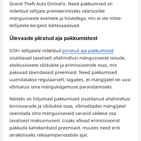
Grand Theft Auto Online’is. Need pakkumised on
mõeldud tellijate premeerimiseks väärtuslike
mängusiseste esemete ja hüvedega, mis ei ole mitte-
tellijatele kergesti kättesaadavad.
Ülevaade piiratud aja pakkumistest
GTA+ tellijatele mõeldud
piiratud aja pakkumised
sisaldavad tavaliselt allahindlusi mängusiseste ostude,
eksklusiivsete sõidukite ja erimissioonide osas, mis
pakuvad täiendavaid preemiaid. Need pakkumised
uuendatakse regulaarselt, tagades, et mängijatel on uusi
võimalusi oma mängukogemuse parandamiseks.
Näiteks on hiljutised pakkumised sisaldanud allahindlusi
kinnisvarade ja sõidukite osas, võimaldades mängijatel
laiendada oma mängusiseseid varasid väikese osa
tavalisest maksumusest. Lisaks võivad erimissioonid
pakkuda kahekordseid preemiaid, muutes need eriti
atraktiivseks reklaamiperioodide ajal.