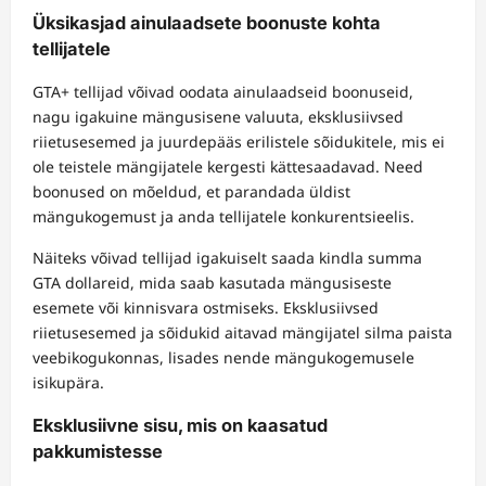
Üksikasjad ainulaadsete boonuste kohta
tellijatele
GTA+ tellijad võivad oodata ainulaadseid boonuseid,
nagu igakuine mängusisene valuuta, eksklusiivsed
riietusesemed ja juurdepääs erilistele sõidukitele, mis ei
ole teistele mängijatele kergesti kättesaadavad. Need
boonused on mõeldud, et parandada üldist
mängukogemust ja anda tellijatele konkurentsieelis.
Näiteks võivad tellijad igakuiselt saada kindla summa
GTA dollareid, mida saab kasutada mängusiseste
esemete või kinnisvara ostmiseks. Eksklusiivsed
riietusesemed ja sõidukid aitavad mängijatel silma paista
veebikogukonnas, lisades nende mängukogemusele
isikupära.
Eksklusiivne sisu, mis on kaasatud
pakkumistesse