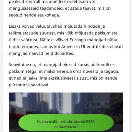
peaksid kontrollima ametlikku veebisaiti või
mängusiseseid teadandeid, et saada teavet, mis on
seotud nende asukohaga.
Lisaks võivad valuutavahed mõjutada hindade ja
tellimustasude suurust, mis võib mõjutada pakkumiste
üldist väärtust. Näiteks võivad Euroopa mängijad näha
hindu eurodes, samas kui Ameerika Ühendriikides olevad
mängijad näevad neid dollarites.
Soovitatav on, et mängijad oleksid kursis piirkondlike
pakkumistega, et maksimeerida oma hüvesid ja tagada,
et nad ei jääks ilma eksklusiivsest sisust, mis on nende
piirkonnas saadaval.