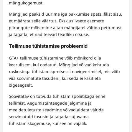
mängukogemust.
Mängijad peaksid uurima iga pakkumise spetsiifilist sisu,
et määrata selle väärtus. Eksklusiivsete esemete
piirangute mõistmine aitab mängijatel vältida pettumust
ja tagada, et nad teevad teadliku otsuse.
Tellimuse tühistamise probleemid
GTA+ tellimuse tühistamine võib mõnikord olla
keerulisem, kui oodatud. Mängijad võivad kohtuda
raskustega tühistamisprotsessi navigeerimisel, mis võib
viia soovimatute tasudeni, kui seda ei käsitleta
õigeaegselt.
Soovitatav on tutvuda tühistamispoliitikaga enne
tellimist. Aegumistähtaegade jälgimine ja
meeldetuletuste seadmine võivad aidata vältida
soovimatuid tasusid ja tagada sujuvama
tühistamiskogemuse, kui see on vajalik.