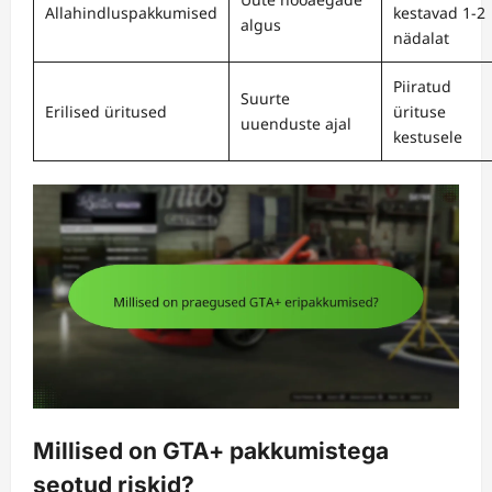
Allahindluspakkumised
kestavad 1-2
algus
nädalat
Piiratud
Suurte
Erilised üritused
ürituse
uuenduste ajal
kestusele
Millised on GTA+ pakkumistega
seotud riskid?