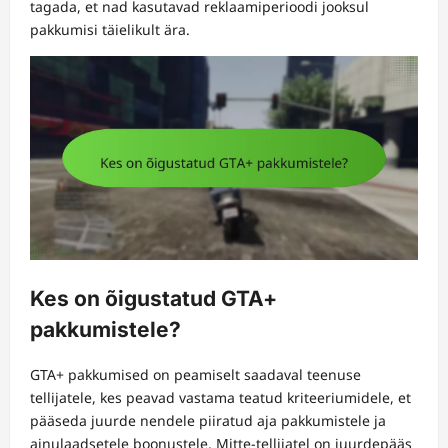
tagada, et nad kasutavad reklaamiperioodi jooksul
pakkumisi täielikult ära.
Kes on õigustatud GTA+
pakkumistele?
GTA+ pakkumised on peamiselt saadaval teenuse
tellijatele, kes peavad vastama teatud kriteeriumidele, et
pääseda juurde nendele piiratud aja pakkumistele ja
ainulaadsetele boonustele. Mitte-tellijatel on juurdepääs