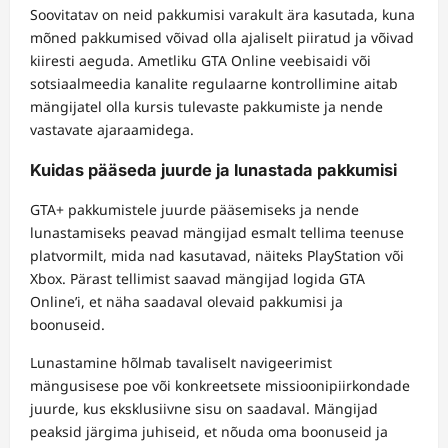
Soovitatav on neid pakkumisi varakult ära kasutada, kuna
mõned pakkumised võivad olla ajaliselt piiratud ja võivad
kiiresti aeguda. Ametliku GTA Online veebisaidi või
sotsiaalmeedia kanalite regulaarne kontrollimine aitab
mängijatel olla kursis tulevaste pakkumiste ja nende
vastavate ajaraamidega.
Kuidas pääseda juurde ja lunastada pakkumisi
GTA+ pakkumistele juurde pääsemiseks ja nende
lunastamiseks peavad mängijad esmalt tellima teenuse
platvormilt, mida nad kasutavad, näiteks PlayStation või
Xbox. Pärast tellimist saavad mängijad logida GTA
Online’i, et näha saadaval olevaid pakkumisi ja
boonuseid.
Lunastamine hõlmab tavaliselt navigeerimist
mängusisese poe või konkreetsete missioonipiirkondade
juurde, kus eksklusiivne sisu on saadaval. Mängijad
peaksid järgima juhiseid, et nõuda oma boonuseid ja