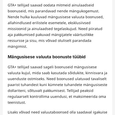
GTA+ tellijad saavad oodata mitmeid ainulaadseid
boonuseid, mis parandavad nende mängukogemust.
Nende hulka kuuluvad mängusisese valuuta boonused,
allahindlused erilistele esemetele, eksklusiivsed
missioonid ja ainulaadsed tegelaskujud. Need piiratud
aja pakkumised pakuvad mängijatele väärtuslikke
ressursse ja sisu, mis võivad oluliselt parandada
mängimist.
Mängusisese valuuta boonuste tüübid
GTA+ tellijad saavad sageli boonuseid mängusisese
valuuta kujul, mida saab kasutada sõidukite, kinnisvara ja
uuenduste ostmiseks. Need boonused ulatuvad tavaliselt
paarist tuhandest kuni kümnete tuhandete mängusiseste
dollariteni, sõltuvalt pakkumisest. Tellijad peaksid
regulaarselt kontrollima uuendusi, et maksimeerida oma
teenistust.
Lisaks võivad need valuutaboonsed olla saadaval igakuise