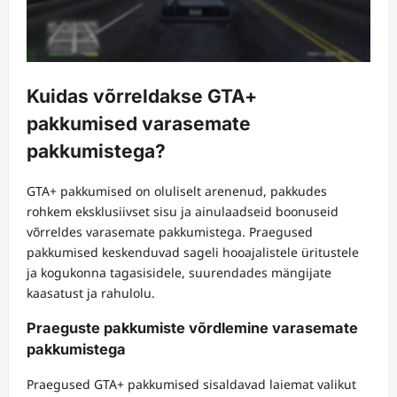
Kuidas võrreldakse GTA+
pakkumised varasemate
pakkumistega?
GTA+ pakkumised on oluliselt arenenud, pakkudes
rohkem eksklusiivset sisu ja ainulaadseid boonuseid
võrreldes varasemate pakkumistega. Praegused
pakkumised keskenduvad sageli hooajalistele üritustele
ja kogukonna tagasisidele, suurendades mängijate
kaasatust ja rahulolu.
Praeguste pakkumiste võrdlemine varasemate
pakkumistega
Praegused GTA+ pakkumised sisaldavad laiemat valikut