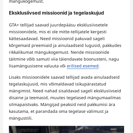
mängukogemust.
Eksklusiivsed missioonid ja tegelaskujud
GTA+ tellijad saavad juurdepääsu eksklusiivsetele
missioonidele, mis ei ole mitte-tellijatele kergesti
kättesaadavad. Need missioonid pakuvad sageli
kõrgemaid preemiaid ja ainulaadseid lugusid, pakkudes
rikkalikumat mängukogemust. Nende missioonide
täitmine võib samuti viia täiendavate boonusteni, nagu
lisamängusisene valuuta või
erilised esemed
.
Lisaks missioonidele saavad tellijad avada ainulaadseid
tegelaskujusid, mis võimaldavad isikupärastatud
mängimist. Need nahad sisaldavad sageli eksklusiivseid
disaine ja teemasid, muutes tegelased mängumaailmas
silmapaistvaks. Mängijad peaksid neid pakkumisi ära
kasutama, et parandada oma tegelase välimust ja
mängustiili.