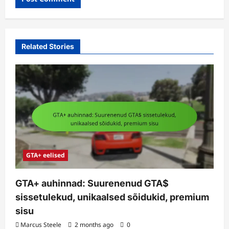
Related Stories
GTA+ eelised
GTA+ auhinnad: Suurenenud GTA$
sissetulekud, unikaalsed sõidukid, premium
sisu
Marcus Steele
2 months ago
0