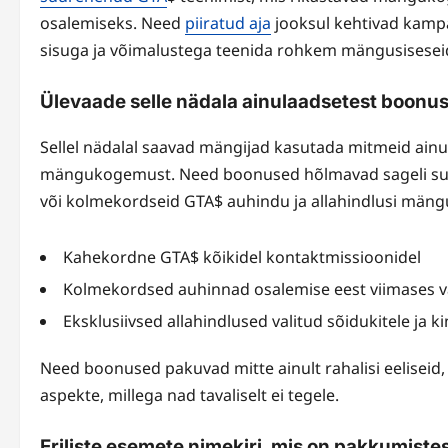
osalemiseks. Need
piiratud aja
jooksul kehtivad kampa
sisuga ja võimalustega teenida rohkem mängusiseseid
Ülevaade selle nädala ainulaadsetest boonus
Sellel nädalal saavad mängijad kasutada mitmeid ain
mängukogemust. Need boonused hõlmavad sageli suu
või kolmekordseid GTA$ auhindu ja allahindlusi mäng
Kahekordne GTA$ kõikidel kontaktmissioonidel
Kolmekordsed auhinnad osalemise eest viimases v
Eksklusiivsed allahindlused valitud sõidukitele ja k
Need boonused pakuvad mitte ainult rahalisi eeliseid
aspekte, millega nad tavaliselt ei tegele.
Eriliste esemete nimekiri, mis on pakkumiste