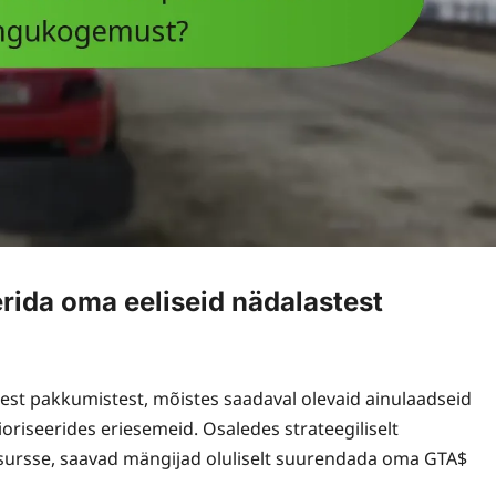
ida oma eeliseid nädalastest
st pakkumistest, mõistes saadaval olevaid ainulaadseid
riseerides eriesemeid. Osaledes strateegiliselt
sursse, saavad mängijad oluliselt suurendada oma GTA$