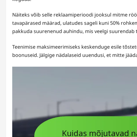
Näiteks võib selle reklaamiperioodi jooksul mitme röö
tavapärased määrad, ulatudes sageli kuni 50% rohke
pakkuda suurenenud auhindu, mis veelgi suurendab 
Teenimise maksimeerimiseks keskenduge esile tõstetu
boonuseid. Jälgige nädalaseid uuendusi, et mitte jääd