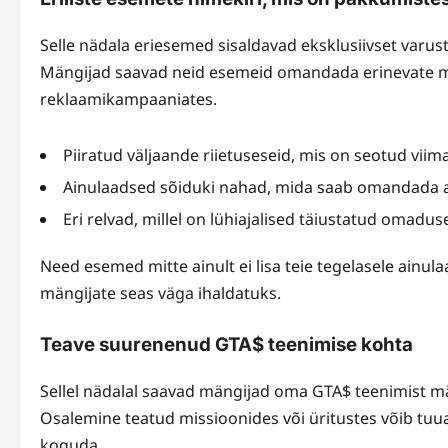
Selle nädala eriesemed sisaldavad eksklusiivset varust
Mängijad saavad neid esemeid omandada erinevate m
reklaamikampaaniates.
Piiratud väljaande riietuseseid, mis on seotud vi
Ainulaadsed sõiduki nahad, mida saab omandada ain
Eri relvad, millel on lühiajalised täiustatud omadus
Need esemed mitte ainult ei lisa teie tegelasele ainul
mängijate seas väga ihaldatuks.
Teave suurenenud GTA$ teenimise kohta
Sellel nädalal saavad mängijad oma GTA$ teenimist m
Osalemine teatud missioonides või üritustes võib tuua
koguda.