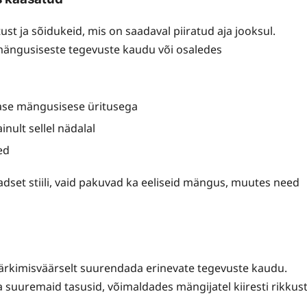
ust ja sõidukeid, mis on saadaval piiratud aja jooksul.
ängusiseste tegevuste kaudu või osaledes
imase mängusisese üritusega
ult sellel nädalal
ed
aadset stiili, vaid pakuvad ka eeliseid mängus, muutes need
ärkimisväärselt suurendada erinevate tegevuste kaudu.
 suuremaid tasusid, võimaldades mängijatel kiiresti rikkus