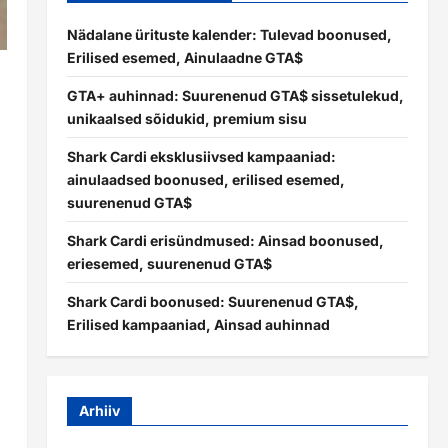
Nädalane ürituste kalender: Tulevad boonused,
Erilised esemed, Ainulaadne GTA$
GTA+ auhinnad: Suurenenud GTA$ sissetulekud,
unikaalsed sõidukid, premium sisu
d
Shark Cardi eksklusiivsed kampaaniad:
ainulaadsed boonused, erilised esemed,
suurenenud GTA$
Shark Cardi erisündmused: Ainsad boonused,
eriesemed, suurenenud GTA$
Shark Cardi boonused: Suurenenud GTA$,
Erilised kampaaniad, Ainsad auhinnad
Arhiiv