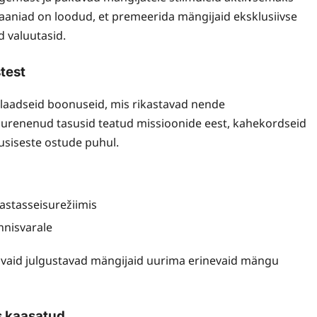
aniad on loodud, et premeerida mängijaid eksklusiivse
 valuutasid.
test
ulaadseid boonuseid, mis rikastavad nende
renenud tasusid teatud missioonide eest, kahekordseid
usiseste ostude puhul.
astasseisurežiimis
innisvarale
, vaid julgustavad mängijaid uurima erinevaid mängu
s kaasatud