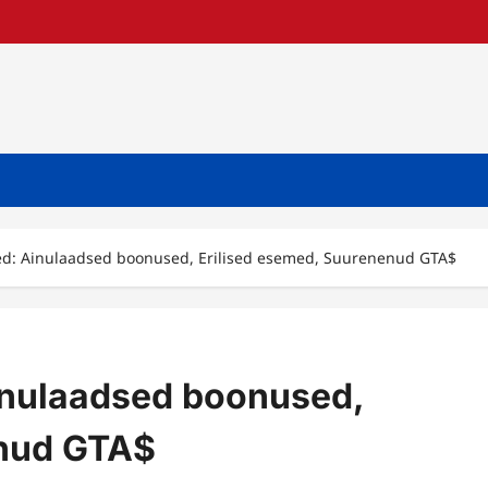
d: Ainulaadsed boonused, Erilised esemed, Suurenenud GTA$
inulaadsed boonused,
enud GTA$