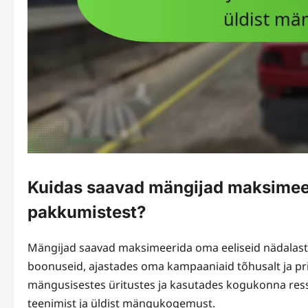
Kuidas saavad mängijad maksimeer
pakkumistest?
Mängijad saavad maksimeerida oma eeliseid nädalaste
boonuseid, ajastades oma kampaaniaid tõhusalt ja prio
mängusisestes üritustes ja kasutades kogukonna res
teenimist ja üldist mängukogemust.