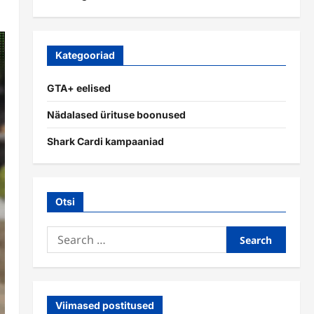
Kategooriad
GTA+ eelised
Nädalased ürituse boonused
Shark Cardi kampaaniad
Otsi
Search
for:
Viimased postitused