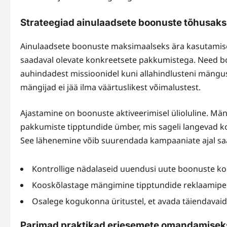
Strateegiad ainulaadsete boonuste tõhusak
Ainulaadsete boonuste maksimaalseks ära kasutamise
saadaval olevate konkreetsete pakkumistega. Need bo
auhindadest missioonidel kuni allahindlusteni mängus
mängijad ei jää ilma väärtuslikest võimalustest.
Ajastamine on boonuste aktiveerimisel ülioluline. 
pakkumiste tipptundide ümber, mis sageli langevad k
See lähenemine võib suurendada kampaaniate ajal saa
Kontrollige nädalaseid uuendusi uute boonuste ko
Kooskõlastage mängimine tipptundide reklaamipe
Osalege kogukonna üritustel, et avada täiendavai
Parimad praktikad eriesemete omandamisek