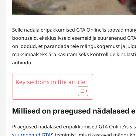
Selle nädala eripakkumised GTA Online’is toovad mäng
boonuseid, eksklusiivseid esemeid ja suurenenud GTA
on loodud, et parandada teie mängukogemust ja julgu
maksimaalseks ära kasutamiseks kontrollige kindlasti
auhindu.
Key sections in the article:
Millised on praegused nädalased 
Praegused nädalased eripakkumised GTA Online’is sisa
suurenenud GTA
$ teenimist, mis rikastavad mänguko