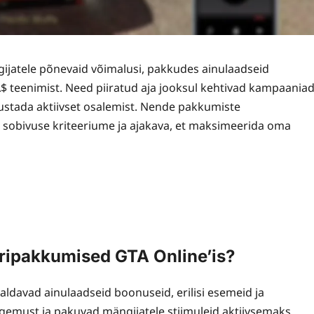
ijatele põnevaid võimalusi, pakkudes ainulaadseid
$ teenimist. Need piiratud aja jooksul kehtivad kampaania
stada aktiivset osalemist. Nende pakkumiste
 sobivuse kriteeriume ja ajakava, et maksimeerida oma
eripakkumised GTA Online’is?
ldavad ainulaadseid boonuseid, erilisi esemeid ja
gemust ja pakuvad mängijatele stiimuleid aktiivsemaks