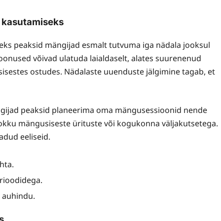
s kasutamiseks
ks peaksid mängijad esmalt tutvuma iga nädala jooksul
onused võivad ulatuda laialdaselt, alates suurenenud
isestes ostudes. Nädalaste uuenduste jälgimine tagab, et
Mängijad peaksid planeerima oma mängusessioonid nende
okku mängusiseste ürituste või kogukonna väljakutsetega.
dud eeliseid.
hta.
rioodidega.
d auhindu.
s