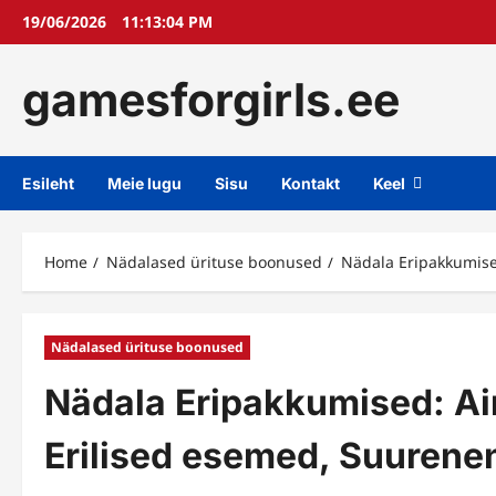
Skip
19/06/2026
11:13:05 PM
to
content
gamesforgirls.ee
Esileht
Meie lugu
Sisu
Kontakt
Keel
Home
Nädalased ürituse boonused
Nädala Eripakkumise
Nädalased ürituse boonused
Nädala Eripakkumised: A
Erilised esemed, Suuren