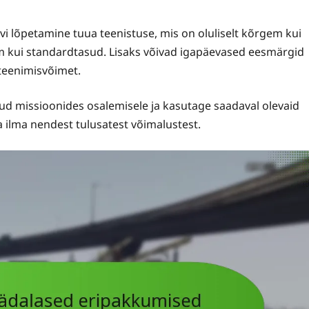
vi lõpetamine tuua teenistuse, mis on oluliselt kõrgem kui
m kui standardtasud. Lisaks võivad igapäevased eesmärgid
teenimisvõimet.
d missioonides osalemisele ja kasutage saadaval olevaid
a ilma nendest tulusatest võimalustest.